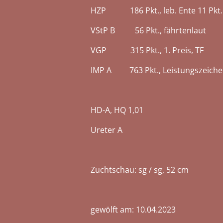
HZP 186 Pkt., leb. 
VStP B
56 Pkt., f
VGP
315 Pkt., 1. Preis, TF
IMP A
763 Pkt., Leistungs
HD-A, HQ 1,01
Ureter A
Zuchtschau: sg / sg, 52 cm
gewölft am: 10.04.2023