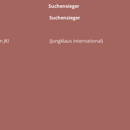
Ente 11 Pkt.
Suchensieger
ährtenlaut
Suchensieger
zeichen JKI (Jungklaus international)