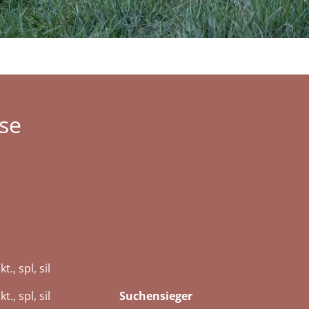
se
., spl, sil
 11 Pkt., spl, sil
Suchensieger